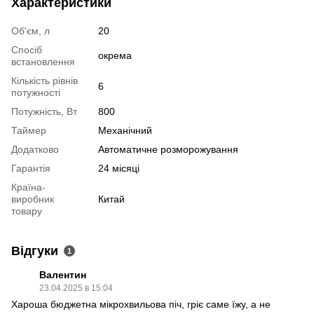
Характеристики
Об'єм, л
20
Спосіб
окрема
встановлення
Кількість рівнів
6
потужності
Потужність, Вт
800
Таймер
Механічний
Додатково
Автоматичне розморожування
Гарантія
24 місяці
Країна-
виробник
Китай
товару
Відгуки
1
Валентин
23.04.2025 в 15:04
Хароша бюджетна мікрохвильова піч, гріє саме їжу, а не