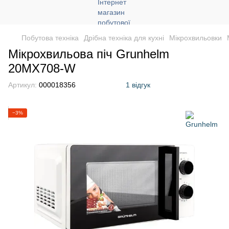
Побутова техніка
Дрібна техніка для кухні
Мікрохвильовки
Мікрохвильова піч Grunhelm
20MX708-W
Артикул:
000018356
1 відгук
−3%