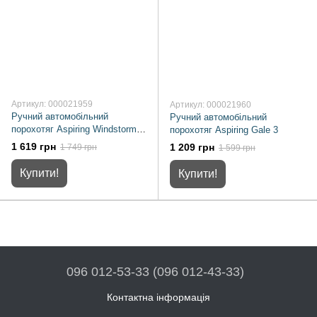
Артикул: 000021959
Артикул: 000021960
Ручний автомобільний
Ручний автомобільний
порохотяг Aspiring Windstorm 1
порохотяг Aspiring Gale 3
(WIN23S15)
1 619 грн
1 209 грн
1 749 грн
1 599 грн
Купити!
Купити!
096 012-53-33 (096 012-43-33)
Контактна інформація