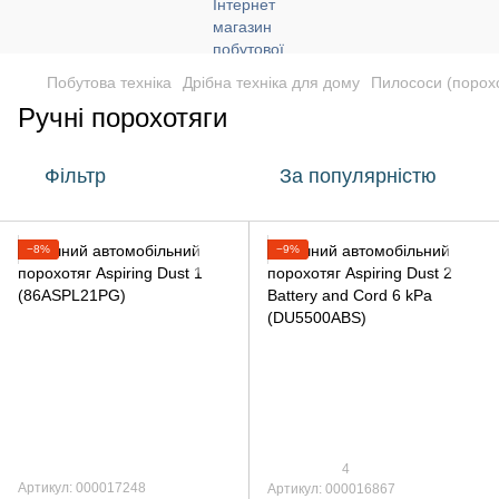
Побутова техніка
Дрібна техніка для дому
Пилососи (порох
Ручні порохотяги
Фільтр
За популярністю
−8%
−9%
4
Артикул: 000017248
Артикул: 000016867