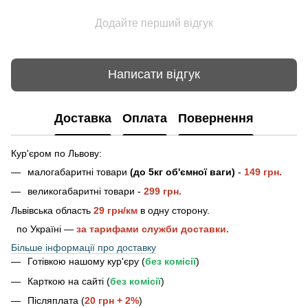
Додайте перший відгук
Написати відгук
Доставка
Оплата
Повернення
Кур'єром по Львову:
малогабаритні товари
(до 5кг об'ємної ваги)
-
149 грн.
великогабаритні товари -
2
99 грн.
Львівська область
29 грн/км
в одну сторону.
по Україні —
за тарифами служби доставки.
Більше інформації про доставку
Готівкою нашому кур'єру (
без комісії
)
Карткою на сайті (
без комісії
)
Післяплата (
20 грн + 2%
)