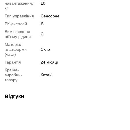
навантаження,
10
кг
Тип управління
Сенсорне
РК-дисплей
Є
Вимірювання
Є
об'єму рідини
Матеріал
платформи
Скло
(чаші)
Гарантія
24 місяці
Країна-
виробник
Китай
товару
Відгуки