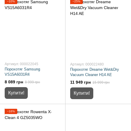
−10%
−25%
Артикул: 000022045
Артикул: 000022480
Порохотяг Samsung
Порохотяг Dreame Wet&Dry
VS15A6031R4
Vacuum Cleaner H14 AE
8 089 грн
11 949 грн
8 999 грн
15 999 грн
Купити!
Купити!
−16%