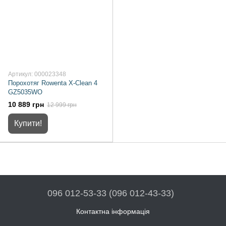
Артикул: 000023348
Порохотяг Rowenta X-Clean 4
GZ5035WO
10 889 грн
12 999 грн
Купити!
096 012-53-33 (096 012-43-33)
Контактна інформація