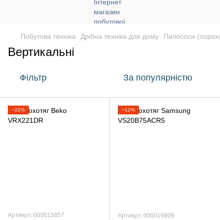
Побутова техніка
Дрібна техніка для дому
Пилососи (порох
Вертикальні
Фільтр
За популярністю
−22%
−12%
Артикул: 000015857
Артикул: 000019809