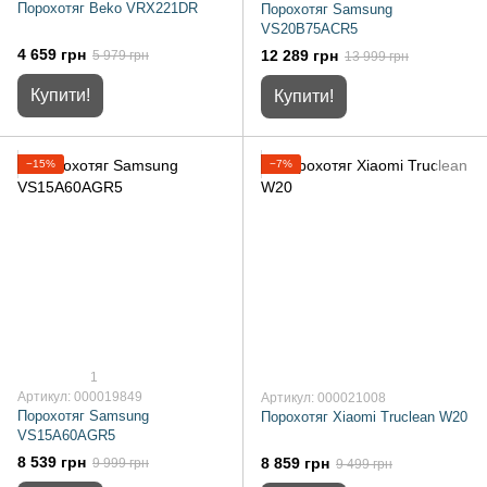
Порохотяг Beko VRX221DR
Порохотяг Samsung
VS20B75ACR5
4 659 грн
12 289 грн
5 979 грн
13 999 грн
Купити!
Купити!
−15%
−7%
1
Артикул: 000019849
Артикул: 000021008
Порохотяг Samsung
Порохотяг Xiaomi Truclean W20
VS15A60AGR5
8 539 грн
8 859 грн
9 999 грн
9 499 грн