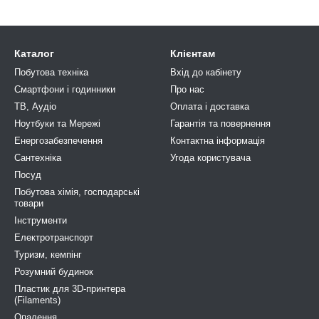
Каталог
Клієнтам
Побутова техніка
Вхід до кабінету
Смартфони і годинники
Про нас
ТВ, Аудіо
Оплата і доставка
Ноутбуки та Мережі
Гарантія та повернення
Енергозабезпечення
Контактна інформація
Сантехніка
Угода користувача
Посуд
Побутова хімія, господарськi
товари
Інструменти
Електротранспорт
Туризм, кемпiнг
Розумний будинок
Пластик для 3D-принтера
(Filaments)
Опалення