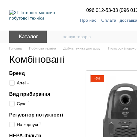
Перейти до основного контенту
096 012-53-33 (096 01
Про нас
Оплата і доставк
Каталог
Головна
Побутова техніка
Дрібна техніка для дому
Пилососи (порохо
Комбіновані
Бренд
−9%
1
Artel
Вид прибирання
1
Сухе
Регулятор потужності
1
На корпусі
HEPA-фільтр