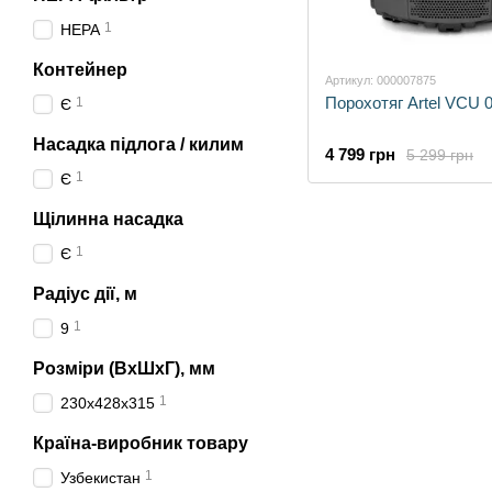
1
HEPA
Контейнер
Артикул: 000007875
Порохотяг Artel VCU 
1
Є
Насадка підлога / килим
4 799 грн
5 299 грн
1
Є
Щілинна насадка
1
Є
Радіус дії, м
1
9
Розміри (ВхШхГ), мм
1
230х428х315
Країна-виробник товару
1
Узбекистан