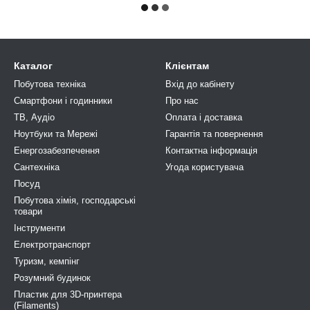
Каталог
Клієнтам
Побутова техніка
Вхід до кабінету
Смартфони і годинники
Про нас
ТВ, Аудіо
Оплата і доставка
Ноутбуки та Мережі
Гарантія та повернення
Енергозабезпечення
Контактна інформація
Сантехніка
Угода користувача
Посуд
Побутова хімія, господарськi
товари
Інструменти
Електротранспорт
Туризм, кемпiнг
Розумний будинок
Пластик для 3D-принтера
(Filaments)