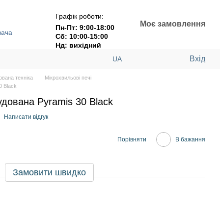
Графік роботи:
Моє замовлення
Пн-Пт: 9:00-18:00
вача
Сб: 10:00-15:00
Нд: вихідний
Вхід
UA
ована техніка
Мікрохвильові печі
0 Black
удована Pyramis 30 Black
Написати відгук
Порівняти
В бажання
Замовити швидко