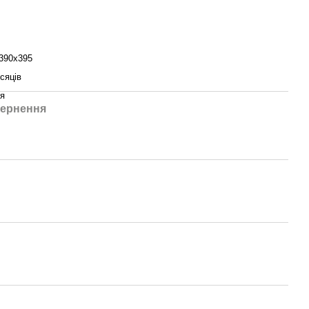
390х395
ісяців
ія
ернення