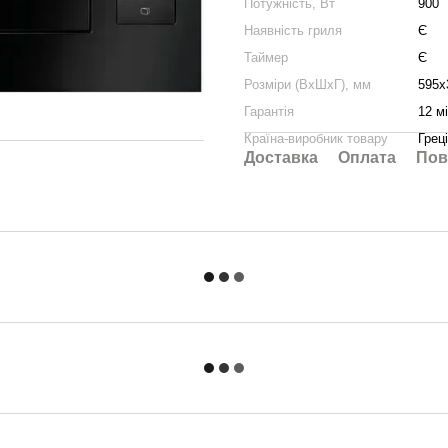
Потужність, Вт
900
Наявність гриля
Є
Таймер
Є
Розміри (ВхШхГ), мм
595х
Гарантія
12 м
Країна-виробник товару
Грец
Доставка
Оплата
Пов