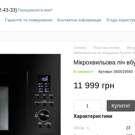
2-43-33)
Передзвонити вам?
а
Гарантія та повернення
Контактна інформація
Угода користу
Головна
Побутова техніка
Вбуд
Мікрохвильова піч вбудована Pyramis 3
Мікрохвильова піч вб
В наявності
Артикул: 000019593
11 999 грн
Купити!
Характеристики
Об'єм, л
23